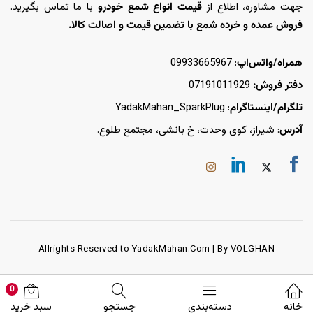
جهت مشاوره، اطلاع از
قیمت انواع شمع خودرو
با ما تماس بگیرید.
فروش عمده و خرده شمع با تضمین قیمت و اصالت کالا.
همراه/واتس‌اپ
: 09933665967
دفتر فروش:
07191011929
تلگرام/اینستاگرام
: YadakMahan_SparkPlug
آدرس
: شیراز، کوی وحدت، خ بانشی، مجتمع طلوع.
Allrights Reserved to YadakMahan.Com | By VOLGHAN
0
خانه
دسته‌بندی
جستجو
سبد خرید