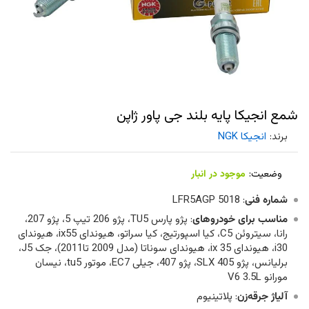
شمع انجیکا پایه بلند جی پاور ژاپن
برند:
انجیکا NGK
وضعیت:
موجود در انبار
شماره فنی
: 5018 LFR5AGP
مناسب برای خودروهای
: پژو پارس TU5، پژو 206 تیپ 5، پژو 207،
رانا، سیتروئن C5، کیا اسپورتیج، کیا سراتو، هیوندای ix55، هیوندای
i30، هیوندای ix 35، هیوندای سوناتا (مدل 2009 تا2011)، جک J5،
برلیانس، پژو SLX 405، پژو 407، جیلی EC7، موتور tu5، نیسان
مورانو V6 3.5L
آلیاژ جرقه‌زن
: پلاتینیوم